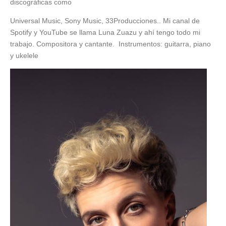
discográficas como
Universal Music, Sony Music, 33Producciones.. Mi canal de
Spotify y YouTube se llama Luna Zuazu y ahí tengo todo mi
trabajo. Compositora y cantante. Instrumentos: guitarra, piano
y ukelele